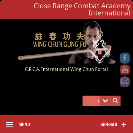
Close Range Combat Academy
International
C.R.C.A. International Wing Chun Portal
MENU
SIDEBAR