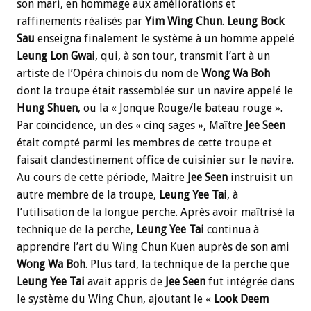
son mari, en hommage aux améliorations et
raffinements réalisés par
Yim Wing
Chun
.
Leung
Bock
Sau
enseigna finalement le système à un homme appelé
Leung
Lon Gwai
, qui, à son tour, transmit l’art à un
artiste de l’Opéra chinois du nom de
Wong Wa Boh
dont la troupe était rassemblée sur un navire appelé le
Hung Shuen
, ou la « Jonque Rouge/le bateau rouge ».
Par coïncidence, un des « cinq sages », Maître
Jee Seen
était compté parmi les membres de cette troupe et
faisait clandestinement office de cuisinier sur le navire.
Au cours de cette période, Maître
Jee Seen
instruisit un
autre membre de la troupe,
Leung
Yee Tai
, à
l’utilisation de la longue perche. Après avoir maîtrisé la
technique de la perche,
Leung
Yee Tai
continua à
apprendre l’art du Wing Chun Kuen auprès de son ami
Wong
Wa Boh
. Plus tard, la technique de la perche que
Leung
Yee Tai
avait appris de
Jee
Seen
fut intégrée dans
le système du Wing Chun, ajoutant le «
Look
Deem