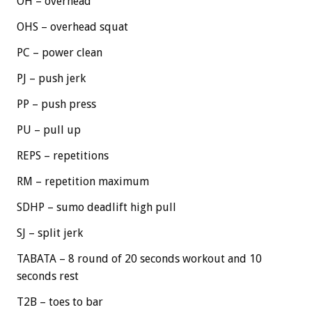
OH – overhead
OHS – overhead squat
PC – power clean
PJ – push jerk
PP – push press
PU – pull up
REPS – repetitions
RM – repetition maximum
SDHP – sumo deadlift high pull
SJ – split jerk
TABATA – 8 round of 20 seconds workout and 10
seconds rest
T2B – toes to bar