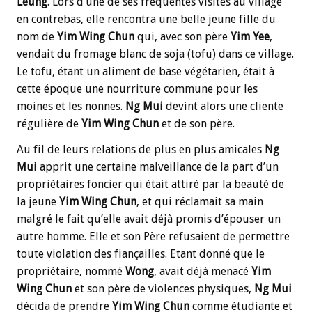
Leung
. Lors d’une de ses fréquentes visites au village
en contrebas, elle rencontra une belle jeune fille du
nom de
Yim Wing
Chun
qui, avec son père
Yim
Yee
,
vendait du fromage blanc de soja (tofu) dans ce village.
Le tofu, étant un aliment de base végétarien, était à
cette époque une nourriture commune pour les
moines et les nonnes.
Ng
Mui
devint alors une cliente
régulière de
Yim Wing
Chun
et de son père.
Au fil de leurs relations de plus en plus amicales
Ng
Mui
apprit une certaine malveillance de la part d’un
propriétaires foncier qui était attiré par la beauté de
la jeune
Yim
Wing Chun
, et qui réclamait sa main
malgré le fait qu’elle avait déjà promis d’épouser un
autre homme. Elle et son Père refusaient de permettre
toute violation des fiançailles. Etant donné que le
propriétaire, nommé
Wong
, avait déjà menacé
Yim
Wing
Chun
et son père de violences physiques,
Ng
Mui
décida de prendre
Yim
Wing Chun
comme étudiante et