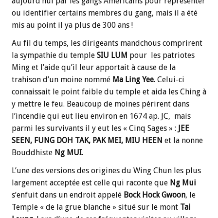
aujourd’hui par les gangs Américains pour représenter
ou identifier certains membres du gang, mais il a été
mis au point il ya plus de 300 ans !
Au fil du temps, les dirigeants mandchous comprirent
la sympathie du temple
SIU LUM
pour les patriotes
Ming et l’aide qu’il leur apportait à cause de la
trahison d’un moine nommé
Ma
Ling Yee
. Celui-ci
connaissait le point faible du temple et aida les Ching à
y mettre le feu. Beaucoup de moines périrent dans
l’incendie qui eut lieu environ en 1674 ap. JC, mais
parmi les survivants il y eut les « Cinq Sages » :
JEE
SEEN, FUNG DOH TAK, PAK MEI, MIU HEEN
et la nonne
Bouddhiste
Ng MUI
.
L’une des versions des origines du Wing Chun les plus
largement acceptée est celle qui raconte que
Ng
Mui
s’enfuit dans un endroit appelé
Bock
Hock Gwoon
, le
Temple « de la grue blanche » situé sur le mont
Tai