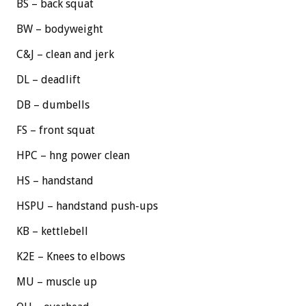
BS – back squat
BW – bodyweight
C&J – clean and jerk
DL – deadlift
DB – dumbells
FS – front squat
HPC – hng power clean
HS – handstand
HSPU – handstand push-ups
KB – kettlebell
K2E – Knees to elbows
MU – muscle up