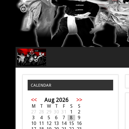
CALENDAR
<<
Aug 2026
>>
M
T
W
T
F
S
S
27
28
29
30
31
1
2
3
4
5
6
7
8
9
10
11
12
13
14
15
16