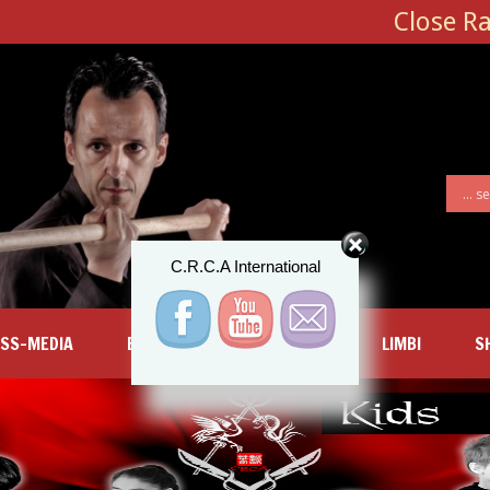
Close R
C.R.C.A International
SS-MEDIA
EVENIMENTE
LOCATII
LIMBI
S