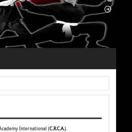
 Academy International (
C.R.C.A.
).