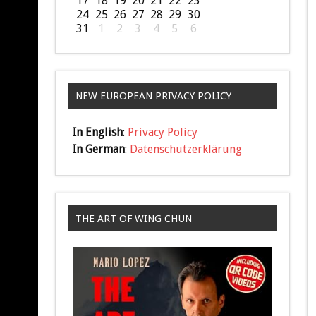
17
18
19
20
21
22
23
24
25
26
27
28
29
30
31
1
2
3
4
5
6
NEW EUROPEAN PRIVACY POLICY
In English
:
Privacy Policy
In German
:
Datenschutzerklärung
THE ART OF WING CHUN