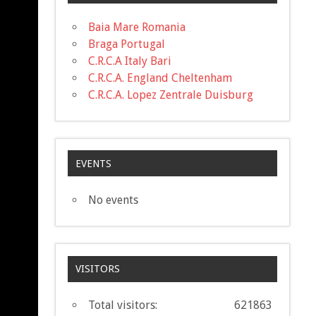
Baia Mare Romania
Braga Portugal
C.R.C.A Italy Bari
C.R.C.A. England Cheltenham
C.R.C.A. Lopez Zentrale Duisburg
EVENTS
No events
VISITORS
Total visitors:
621863