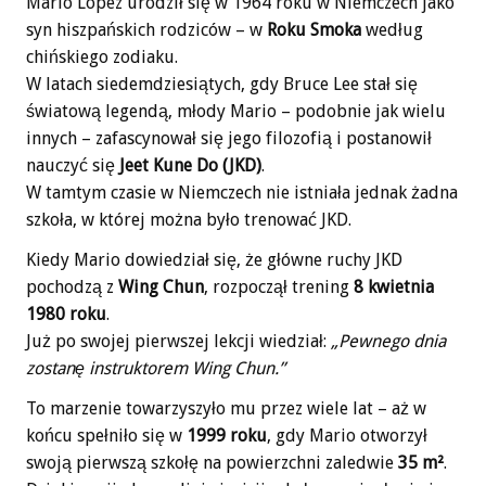
Mario Lopez urodził się w 1964 roku w Niemczech jako
syn hiszpańskich rodziców – w
Roku Smoka
według
chińskiego zodiaku.
W latach siedemdziesiątych, gdy Bruce Lee stał się
światową legendą, młody Mario – podobnie jak wielu
innych – zafascynował się jego filozofią i postanowił
nauczyć się
Jeet Kune Do (JKD)
.
W tamtym czasie w Niemczech nie istniała jednak żadna
szkoła, w której można było trenować JKD.
Kiedy Mario dowiedział się, że główne ruchy JKD
pochodzą z
Wing Chun
, rozpoczął trening
8 kwietnia
1980 roku
.
Już po swojej pierwszej lekcji wiedział:
„Pewnego dnia
zostanę instruktorem Wing Chun.”
To marzenie towarzyszyło mu przez wiele lat – aż w
końcu spełniło się w
1999 roku
, gdy Mario otworzył
swoją pierwszą szkołę na powierzchni zaledwie
35 m²
.