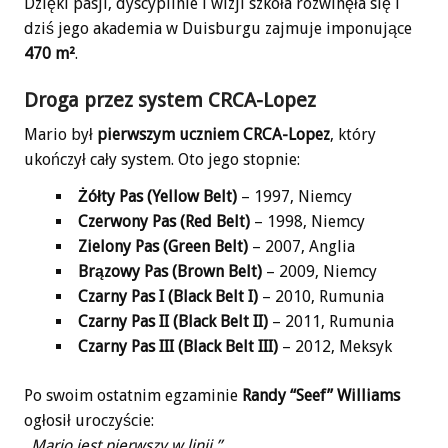
Dzięki pasji, dyscyplinie i wizji szkoła rozwinęła się i
dziś jego akademia w Duisburgu zajmuje imponujące
470 m²
.
Droga przez system CRCA-Lopez
Mario był
pierwszym uczniem CRCA-Lopez
, który
ukończył cały system. Oto jego stopnie:
Żółty Pas (Yellow Belt)
– 1997, Niemcy
Czerwony Pas (Red Belt)
– 1998, Niemcy
Zielony Pas (Green Belt)
– 2007, Anglia
Brązowy Pas (Brown Belt)
– 2009, Niemcy
Czarny Pas I (Black Belt I)
– 2010, Rumunia
Czarny Pas II (Black Belt II)
– 2011, Rumunia
Czarny Pas III (Black Belt III)
– 2012, Meksyk
Po swoim ostatnim egzaminie
Randy “Seef” Williams
ogłosił uroczyście:
„Mario jest pierwszy w linii.”