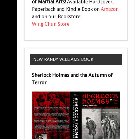
of Martial Arts!
Available Hardcover,
Paperback and Kindle Book on
Amazon
and on our Bookstore:
Wing Chun Store
NEW RANDY WILLIAMS BOOK
Sherlock Holmes and the Autumn of
Terror