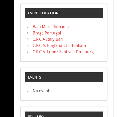
EVENT LOCATIONS
Baia Mare Romania
Braga Portugal
C.R.C.A Italy Bari
C.R.C.A. England Cheltenham
C.R.C.A. Lopez Zentrale Duisburg
EVENTS
No events
VISITORS