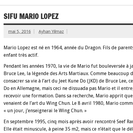
SIFU MARIO LOPEZ
mai 5, 2016
Ayhan Yilmaz
Mario Lopez est né en 1964, année du Dragon. Fils de parents
enfant très actif.
Pendant les années 1970, la vie de Mario fut bouleversée à ja
Bruce Lee, la légende des Arts Martiaux. Comme beaucoup d
consacrer sa vie à l’art du Jeet Kune Do (JKD) de Bruce Lee, c
Do en Allemagne, mais ceci ne dissuada pas Mario et il entr
recevoir une formation. Dans sa recherche, Mario apprit que
venaient de l’art du Wing Chun. Le 8 avril 1980, Mario comm
« un jour, j’enseignerai le Wing Chun. »
En septembre 1995, cinq mois après avoir rencontré Seef Ran
Elle était minuscule, à peine 35 m2, mais ce n’était que le d