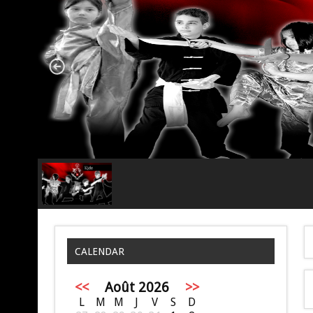
CALENDAR
<<
Août 2026
>>
L
M
M
J
V
S
D