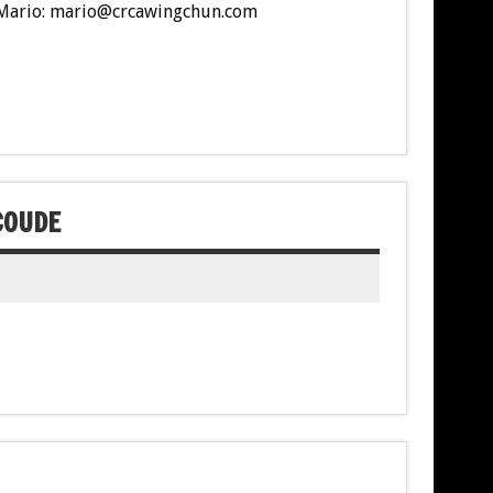
r Mario: mario@crcawingchun.com
COUDE