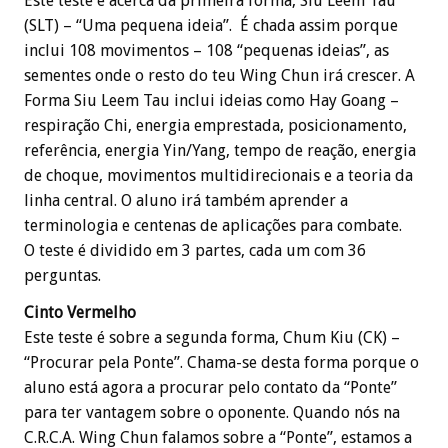
Este teste é acerca da primeira forma, Siu Leem Tau
(SLT) – “Uma pequena ideia”. É chada assim porque
inclui 108 movimentos – 108 “pequenas ideias”, as
sementes onde o resto do teu Wing Chun irá crescer. A
Forma Siu Leem Tau inclui ideias como Hay Goang –
respiração Chi, energia emprestada, posicionamento,
referência, energia Yin/Yang, tempo de reação, energia
de choque, movimentos multidirecionais e a teoria da
linha central. O aluno irá também aprender a
terminologia e centenas de aplicações para combate.
O teste é dividido em 3 partes, cada um com 36
perguntas.
Cinto Vermelho
Este teste é sobre a segunda forma, Chum Kiu (CK) –
“Procurar pela Ponte”. Chama-se desta forma porque o
aluno está agora a procurar pelo contato da “Ponte”
para ter vantagem sobre o oponente. Quando nós na
C.R.C.A. Wing Chun falamos sobre a “Ponte”, estamos a