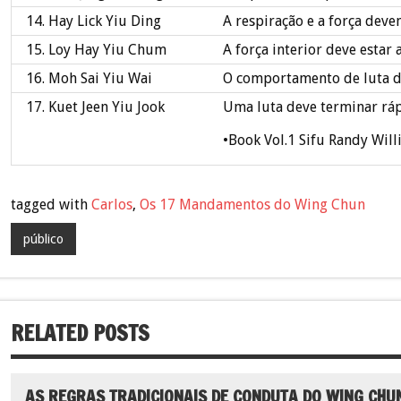
14. Hay Lick Yiu Ding
A respiração e a força deve
15. Loy Hay Yiu Chum
A força interior deve estar
16. Moh Sai Yiu Wai
O comportamento de luta d
17. Kuet Jeen Yiu Jook
Uma luta deve terminar rá
•Book Vol.1 Sifu Randy Will
tagged with
Carlos
,
Os 17 Mandamentos do Wing Chun
público
RELATED POSTS
AS REGRAS TRADICIONAIS DE CONDUTA DO WING CHU