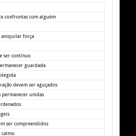
te confrontas com alguém
 aniquilar força
 ser contínuo
permanecer guardada
otegida
ntração devem ser aguçados
m permanecer unidas
ordenados
geis
vem ser compreendidos
r calmo