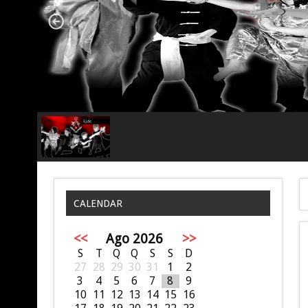
CALENDAR
<<
Ago 2026
>>
S
T
Q
Q
S
S
D
27
28
29
30
31
1
2
3
4
5
6
7
8
9
10
11
12
13
14
15
16