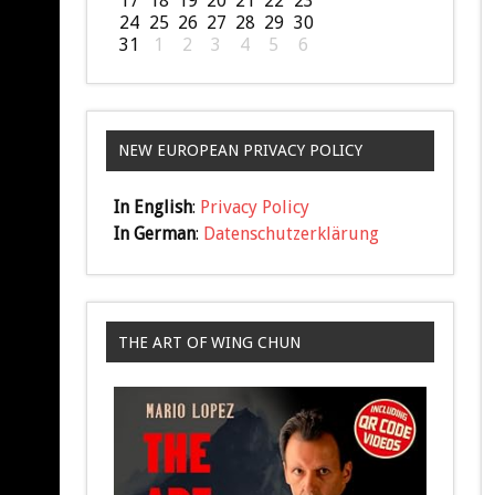
17
18
19
20
21
22
23
24
25
26
27
28
29
30
31
1
2
3
4
5
6
NEW EUROPEAN PRIVACY POLICY
In English
:
Privacy Policy
In German
:
Datenschutzerklärung
THE ART OF WING CHUN