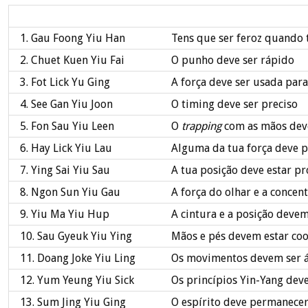
1. Gau Foong Yiu Han
Tens que ser feroz quando 
2. Chuet Kuen Yiu Fai
O punho deve ser rápido
3. Fot Lick Yu Ging
A força deve ser usada para
4. See Gan Yiu Joon
O timing deve ser preciso
5. Fon Sau Yiu Leen
O
trapping
com as mãos deve
6. Hay Lick Yiu Lau
Alguma da tua força deve 
7. Ying Sai Yiu Sau
A tua posição deve estar pr
8. Ngon Sun Yiu Gau
A força do olhar e a conce
9. Yiu Ma Yiu Hup
A cintura e a posição deve
10. Sau Gyeuk Yiu Ying
Mãos e pés devem estar co
11. Doang Joke Yiu Ling
Os movimentos devem ser á
12. Yum Yeung Yiu Sick
Os princípios Yin-Yang de
13. Sum Jing Yiu Ging
O espírito deve permanece