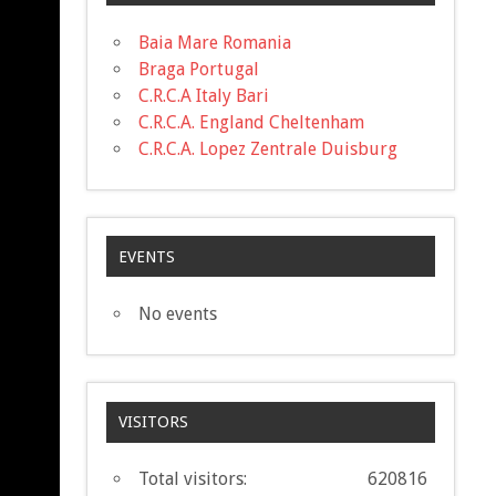
Baia Mare Romania
Braga Portugal
C.R.C.A Italy Bari
C.R.C.A. England Cheltenham
C.R.C.A. Lopez Zentrale Duisburg
EVENTS
No events
VISITORS
Total visitors:
620816