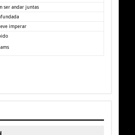
m ser andar juntas
 afundada
eve imperar
pido
iams
N