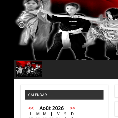
CALENDAR
<<
Août 2026
>>
L
M
M
J
V
S
D