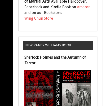
of Martial Arts!
Available Hardcover,
Paperback and Kindle Book on
Amazon
and on our Bookstore:
Wing Chun Store
NEW RANDY WILLIAMS BOOK
Sherlock Holmes and the Autumn of
Terror