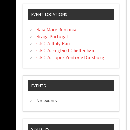
EVENT LOCATIONS
Baia Mare Romania
Braga Portugal
C.R.C.A Italy Bari
C.R.C.A. England Cheltenham
C.R.C.A. Lopez Zentrale Duisburg
EVENTS
No events
VISITORS