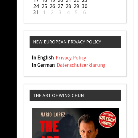
17
18
19
20
21
22
23
24
25
26
27
28
29
30
31
1
2
3
4
5
6
NEW EUROPEAN PRIVACY POLICY
In English
:
Privacy Policy
In German
:
Datenschutzerklärung
THE ART OF WING CHUN