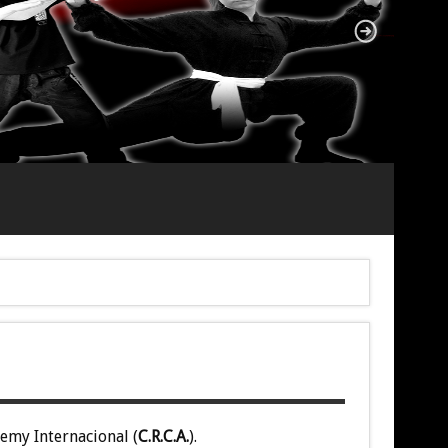
emy Internacional (
C.R.C.A.
).