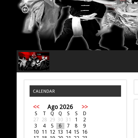
CALENDAR
<<
Ago 2026
>>
S
T
Q
Q
S
S
D
27
28
29
30
31
1
2
3
4
5
6
7
8
9
10
11
12
13
14
15
16