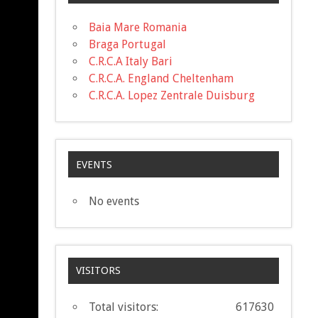
Baia Mare Romania
Braga Portugal
C.R.C.A Italy Bari
C.R.C.A. England Cheltenham
C.R.C.A. Lopez Zentrale Duisburg
EVENTS
No events
VISITORS
Total visitors:
617630